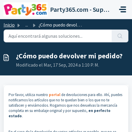
Saltar al contenido principal
Party365.com - Support
Inicio
...
¿Cómo puedo devolver mi pedido?
¿Cómo puedo devolver mi pedido?
Modificado el Mar, 17 Sep, 2024 a 1:10 P. M.
Por favor, utiliza nuestro
portal
de devoluciones para ello. Ahí, puedes
notificarnos los artículos que no te quedan bien o los que no te
satisfacen y enviárnoslos. Rogamos que nos devuelvas la mercancía
completa en su embalaje original y por supuesto,
en perfecto
estado
.
En el caso de la devolución de varios artículos es posible, que no se