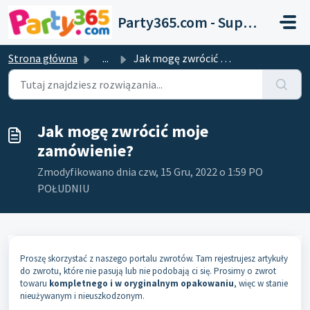
Przejdź do głównej treści
Party365.com - Support
Strona główna
...
Jak mogę zwrócić moje zamówienie?
Jak mogę zwrócić moje
zamówienie?
Zmodyfikowano dnia czw, 15 Gru, 2022 o 1:59 PO
POŁUDNIU
Proszę skorzystać z naszego portalu zwrotów. Tam rejestrujesz artykuły
do zwrotu, które nie pasują lub nie podobają ci się. Prosimy o zwrot
towaru
kompletnego i w oryginalnym opakowaniu
, więc w stanie
nieużywanym i nieuszkodzonym.