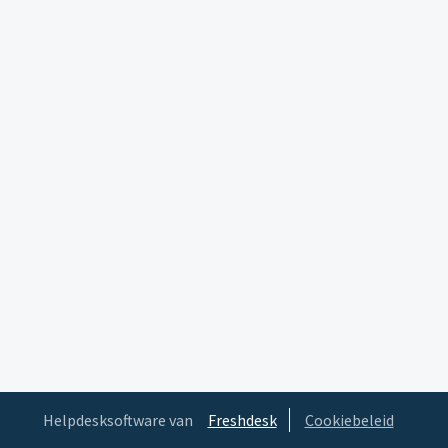
Helpdesksoftware van
Freshdesk
Cookiebeleid