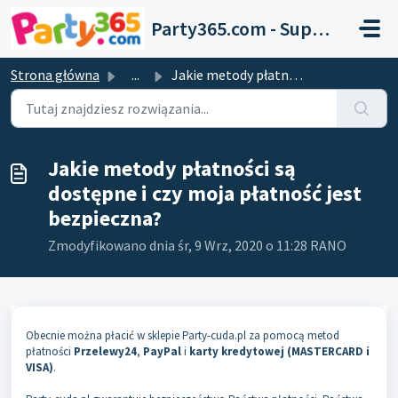
Przejdź do głównej treści
Party365.com - Support
Strona główna
...
Jakie metody płatności są dostępne i czy moja płatność je...
Jakie metody płatności są
dostępne i czy moja płatność jest
bezpieczna?
Zmodyfikowano dnia śr, 9 Wrz, 2020 o 11:28 RANO
Obecnie można płacić w sklepie Party-cuda.pl za pomocą metod
płatności
Przelewy24
,
PayPal
i
karty kredytowej (MASTERCARD i
VISA)
.