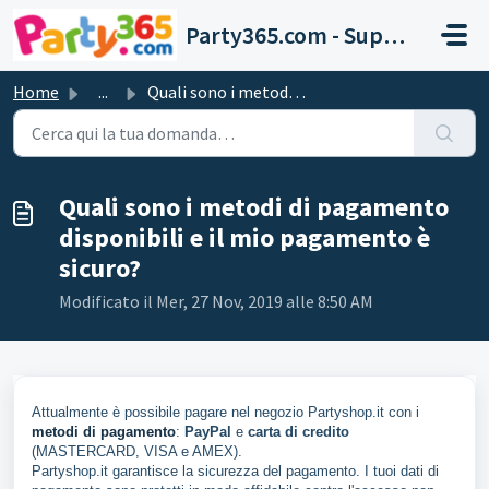
Salta al contenuto principale
Party365.com - Support
Home
...
Quali sono i metodi di pagamento disponibili e il mio pag...
Quali sono i metodi di pagamento
disponibili e il mio pagamento è
sicuro?
Modificato il Mer, 27 Nov, 2019 alle 8:50 AM
Attualmente è possibile pagare nel negozio Partyshop.it con i
metodi di pagamento
:
PayPal
e
carta di credito
(MASTERCARD, VISA e AMEX).
Partyshop.it garantisce la sicurezza del pagamento. I tuoi dati di