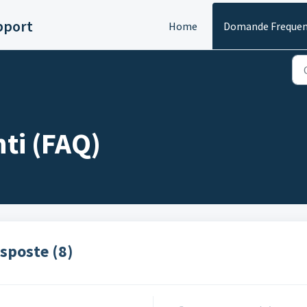
pport
Home
Domande Frequen
ti (FAQ)
sposte (8)